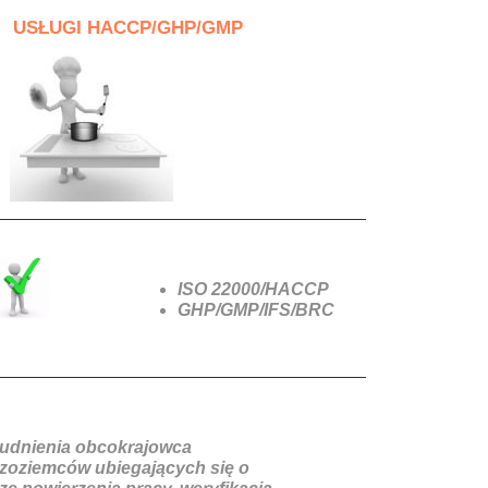
USŁUGI HACCP/GHP/GMP
ISO 22000/HACCP
GHP/GMP/IFS/BRC
trudnienia obcokrajowca
zoziemców ubiegających się o