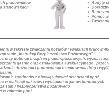
kich pracowników
Audyty s
a stanowiskach
Doradztw
Reprezent
Pomoc w 
Tworzeni
lenia w zakresie zwalczania pożarów i ewakuacji pracowni
ządzanie „Instrukcji Bezpieczeństwa Pożarowego”
c przy doborze urządzeń przeciwpożarowych, wyznaczani
szczania gaśnic oraz oznakowania ewakuacyjnego i przec
wdzanie drożności i poprawności oznakowania dróg i wyjś
pisami.
iowanie zgodności z obowiązującymi przepisami ppoż
c w realizacji nakazów i wystąpień organów kontrolnych
iza stanu bezpieczeństwa pożarowego
t w zakresie ppoż.